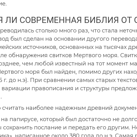
ие.
Я ЛИ СОВРЕМЕННАЯ БИБЛИЯ ОТ 
реводилась столько много раз, что стала неточ
евод был сделан на основании другого перевод
мейских источников, основанных на тысячах др
осле обнаружения свитков Мертвого моря. Сви
озднее, чем любой известный на тот момент м
х Мертвого моря был найден, помимо других на
 г. до н.э). При сравнении самых старых текст
 вариации правописания и структуры предлож
.
о считать наиболее надежным древний докумен
на папирусе, который был достаточно не долг
 сохранить послание и передать его другим. 
», написанное около 380 года до н.э. Самая ра