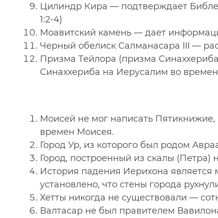
Цилиндр Кира — подтверждает Библей
1:2-4)
Моавитский камень — дает информаци
Черный обелиск Салманасара III — ра
Призма Тейлора (призма Синаххериба)
Синаххериба на Иерусалим во времен
Моисей не мог написать Пятикнижие, 
времен Моисея.
Город Ур, из которого был родом Авра
Город, построенный из скалы (Петра) 
История падения Иерихона является м
установлено, что стены города рухнули
Хетты никогда не существовали — со
Валтасар не был правителем Вавилона