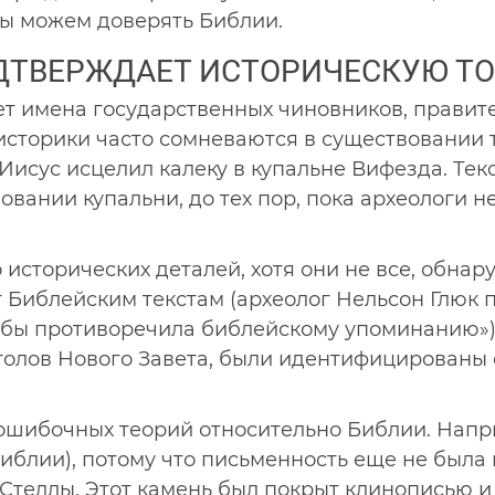
ы можем доверять Библии.
ДТВЕРЖДАЕТ ИСТОРИЧЕСКУЮ ТО
т имена государственных чиновников, правите
историки часто сомневаются в существовании т
Иисус исцелил калеку в купальне Вифезда. Тек
овании купальни, до тех пор, пока археологи 
исторических деталей, хотя они не все, обнар
 Библейским текстам (археолог Нельсон Глюк 
ая бы противоречила библейскому упоминанию»)
столов Нового Завета, были идентифицированы
ошибочных теорий относительно Библии. Напри
блии), потому что письменность еще не была и
Стеллы. Этот камень был покрыт клинописью 