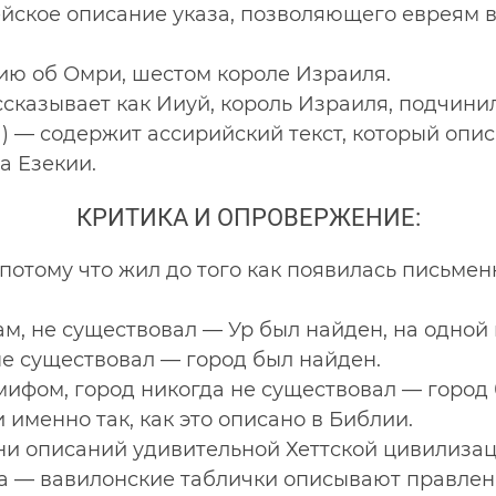
ское описание указа, позволяющего евреям во
ю об Омри, шестом короле Израиля.
ссказывает как Ииуй, король Израиля, подчини
 — содержит ассирийский текст, который опис
а Езекии.
КРИТИКА И ОПРОВЕРЖЕНИЕ:
потому что жил до того как появилась письме
ам, не существовал — Ур был найден, на одной
не существовал — город был найден.
ифом, город никогда не существовал — город 
 именно так, как это описано в Библии.
тни описаний удивительной Хеттской цивилиза
 — вавилонские таблички описывают правление