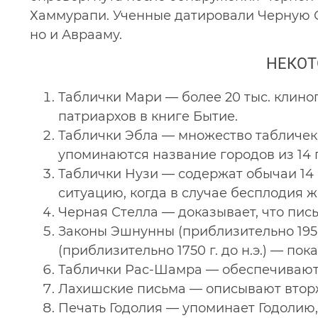
Хаммурапи. Ученные датировали Черную Ст
но и Аврааму.
НЕКОТ
Таблички Мари — более 20 тыс. клин
патриархов в книге Бытие.
Таблички Эбла — множество табличек 
упоминаются название городов из 14 
Таблички Нузи — содержат обычаи 14 
ситуацию, когда в случае бесплодия 
Черная Стелла — доказывает, что пис
Законы Эшнунны (приблизительно 1950 г
(приблизительно 1750 г. до н.э.) — п
Таблички Рас-Шамра — обеспечивают
Лахишские письма — описывают вторж
Печать Годолия — упоминает Годолию, 