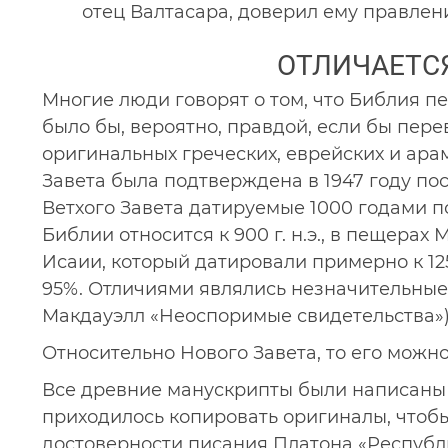
отец Валтасара, доверил ему правлен
ОТЛИЧАЕТС
Многие люди говорят о том, что Библия пе
было бы, вероятно, правдой, если бы пер
оригинальных греческих, еврейских и ара
Завета была подтверждена в 1947 году п
Ветхого Завета датируемые 1000 годами п
Библии относится к 900 г. н.э., в пещера
Исаии, который датировали примерно к 125
95%. Отличиями являлись незначительные
Макдауэлл «Неоспоримые свидетельства»)
Относительно Нового Завета, то его можн
Все древние манускрипты были написаны 
приходилось копировать оригиналы, чтобы
достоверности писания Платона «Республика