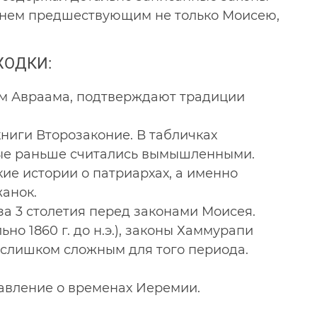
еменем предшествующим не только Моисею,
ХОДКИ:
ом Авраама, подтверждают традиции
ниги Второзаконие. В табличках
орые раньше считались вымышленными.
ие истории о патриархах, а именно
жанок.
за 3 столетия перед законами Моисея.
но 1860 г. до н.э.), законы Хаммурапи
е слишком сложным для того периода.
авление о временах Иеремии.