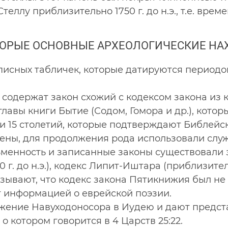
еллу приблизительно 1750 г. до н.э., т.е. вр
ОРЫЕ ОСНОВНЫЕ АРХЕОЛОГИЧЕСКИЕ НА
описных табличек, которые датируются период
содержат закон схожий с кодексом закона из к
главы книги Бытие (Содом, Гомора и др.), кот
и 15 столетий, которые подтверждают Библейск
жены, для продолжения рода использовали слу
ьменность и записанные законы существовали 
. до н.э.), кодекс Липит-Иштара (приблизитель
оказывают, что кодекс закона Пятикнижия был н
 информацией о еврейской поэзии.
ение Навуходоносора в Иудею и дают предст
о котором говорится в 4 Царств 25:22.