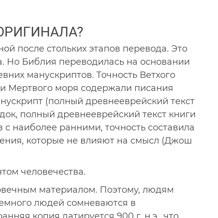
ОРИГИНАЛА?
ной после стольких этапов перевода. Это
а. Но Библия переводилась на основании
евних манускриптов. Точность Ветхого
тки Мертвого моря содержали писания
анускрипт (полный древнееврейский текст
ходок, полный древнееврейский текст книги
ов с наиболее ранними, точность составила
ения, которые не влияют на смысл (Джош
том человечества.
овечным материалом. Поэтому, людям
Немного людей сомневаются в
нняя копия датируется 900 г. н.э., что